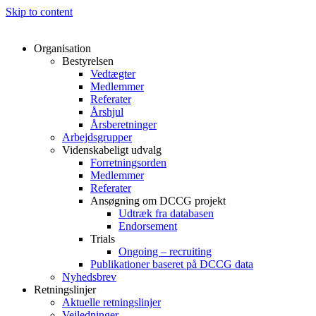
Skip to content
Organisation
Bestyrelsen
Vedtægter
Medlemmer
Referater
Årshjul
Årsberetninger
Arbejdsgrupper
Videnskabeligt udvalg
Forretningsorden
Medlemmer
Referater
Ansøgning om DCCG projekt
Udtræk fra databasen
Endorsement
Trials
Ongoing – recruiting
Publikationer baseret på DCCG data
Nyhedsbrev
Retningslinjer
Aktuelle retningslinjer
Vejledninger