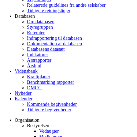
Relaterede guidelines fra andre selskaber
Tidligere retningslinjer
Databasen
Om databasen
Styregruppen
Referater
Indrapportering til databasen
Dokumentation af databasen
Databasens datasæt
Indikatorer
Årsrapporter
Årshjul
Vidensbank
Kræftplaner
Benchmarking rapporter
DMCG
Nyheder
Kalender
Kommende begivenheder
Tidligere begivenheder
Organisation
Bestyrelsen
Vedtægter
Medlemmer