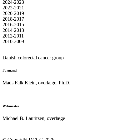
2024-2023
2022-2021
2020-2019
2018-2017
2016-2015
2014-2013
2012-2011
2010-2009
Danish colorectal cancer group
Formand
Mads Falk Klein, o
verlæge, Ph.D.
formand@dccg.dk
Webmaster
Michael B. Lauritzen, overlæge
webmaster@dccg.dk
© Copyright DCCG 2026