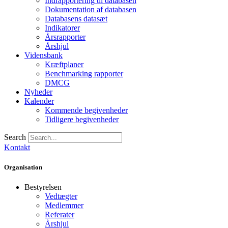
Indrapportering til databasen
Dokumentation af databasen
Databasens datasæt
Indikatorer
Årsrapporter
Årshjul
Vidensbank
Kræftplaner
Benchmarking rapporter
DMCG
Nyheder
Kalender
Kommende begivenheder
Tidligere begivenheder
Search
Kontakt
Organisation
Bestyrelsen
Vedtægter
Medlemmer
Referater
Årshjul