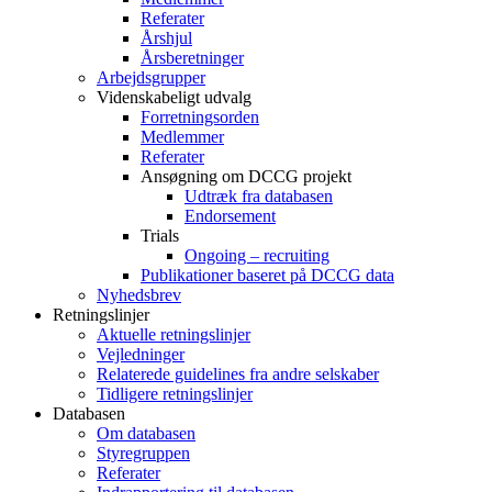
Referater
Årshjul
Årsberetninger
Arbejdsgrupper
Videnskabeligt udvalg
Forretningsorden
Medlemmer
Referater
Ansøgning om DCCG projekt
Udtræk fra databasen
Endorsement
Trials
Ongoing – recruiting
Publikationer baseret på DCCG data
Nyhedsbrev
Retningslinjer
Aktuelle retningslinjer
Vejledninger
Relaterede guidelines fra andre selskaber
Tidligere retningslinjer
Databasen
Om databasen
Styregruppen
Referater