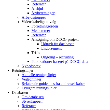
Referater
Årshjul
Årsberetninger
Arbejdsgrupper
Videnskabeligt udvalg
Forretningsorden
Medlemmer
Referater
Ansøgning om DCCG projekt
Udtræk fra databasen
Endorsement
Trials
Ongoing – recruiting
Publikationer baseret på DCCG data
Nyhedsbrev
Retningslinjer
Aktuelle retningslinjer
Vejledninger
Relaterede guidelines fra andre selskaber
Tidligere retningslinjer
Databasen
Om databasen
Styregruppen
Referater