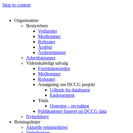
Skip to content
Organisation
Bestyrelsen
Vedtægter
Medlemmer
Referater
Årshjul
Årsberetninger
Arbejdsgrupper
Videnskabeligt udvalg
Forretningsorden
Medlemmer
Referater
Ansøgning om DCCG projekt
Udtræk fra databasen
Endorsement
Trials
Ongoing – recruiting
Publikationer baseret på DCCG data
Nyhedsbrev
Retningslinjer
Aktuelle retningslinjer
Vejledninger