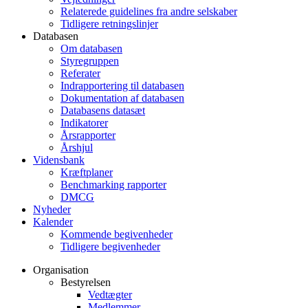
Relaterede guidelines fra andre selskaber
Tidligere retningslinjer
Databasen
Om databasen
Styregruppen
Referater
Indrapportering til databasen
Dokumentation af databasen
Databasens datasæt
Indikatorer
Årsrapporter
Årshjul
Vidensbank
Kræftplaner
Benchmarking rapporter
DMCG
Nyheder
Kalender
Kommende begivenheder
Tidligere begivenheder
Organisation
Bestyrelsen
Vedtægter
Medlemmer