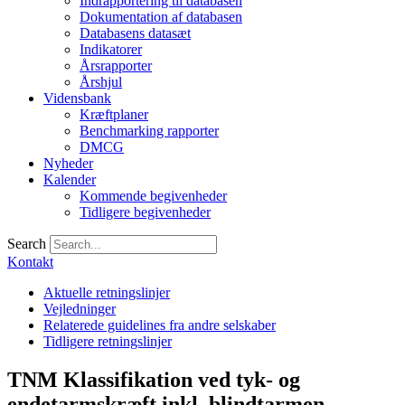
Indrapportering til databasen
Dokumentation af databasen
Databasens datasæt
Indikatorer
Årsrapporter
Årshjul
Vidensbank
Kræftplaner
Benchmarking rapporter
DMCG
Nyheder
Kalender
Kommende begivenheder
Tidligere begivenheder
Search
Kontakt
Aktuelle retningslinjer
Vejledninger
Relaterede guidelines fra andre selskaber
Tidligere retningslinjer
TNM Klassifikation ved tyk- og
endetarmskræft inkl. blindtarmen