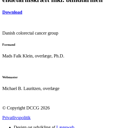
Download
Danish colorectal cancer group
Formand
Mads Falk Klein, o
verlæge, Ph.D.
formand@dccg.dk
Webmaster
Michael B. Lauritzen, overlæge
webmaster@dccg.dk
© Copyright DCCG 2026
Privatlivspolitik
Design og udvikling af
Lægeweb