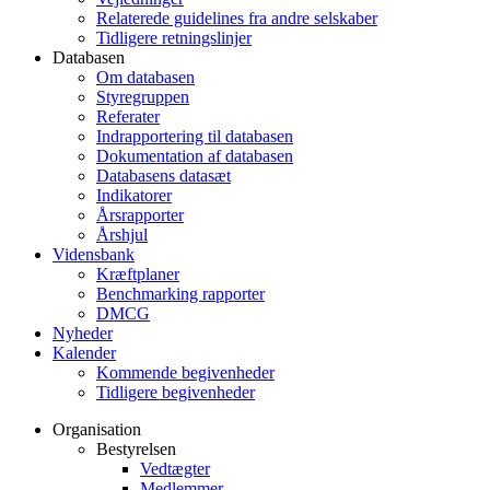
Relaterede guidelines fra andre selskaber
Tidligere retningslinjer
Databasen
Om databasen
Styregruppen
Referater
Indrapportering til databasen
Dokumentation af databasen
Databasens datasæt
Indikatorer
Årsrapporter
Årshjul
Vidensbank
Kræftplaner
Benchmarking rapporter
DMCG
Nyheder
Kalender
Kommende begivenheder
Tidligere begivenheder
Organisation
Bestyrelsen
Vedtægter
Medlemmer