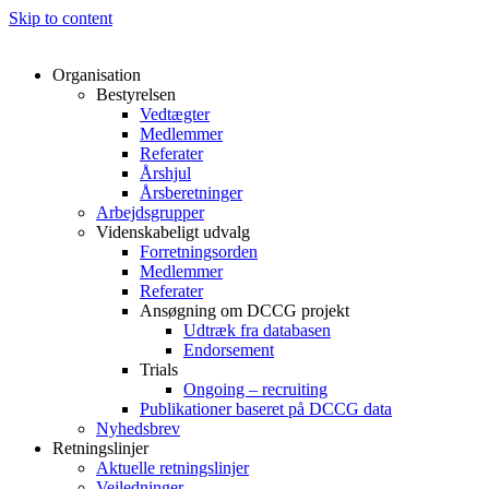
Skip to content
Organisation
Bestyrelsen
Vedtægter
Medlemmer
Referater
Årshjul
Årsberetninger
Arbejdsgrupper
Videnskabeligt udvalg
Forretningsorden
Medlemmer
Referater
Ansøgning om DCCG projekt
Udtræk fra databasen
Endorsement
Trials
Ongoing – recruiting
Publikationer baseret på DCCG data
Nyhedsbrev
Retningslinjer
Aktuelle retningslinjer
Vejledninger