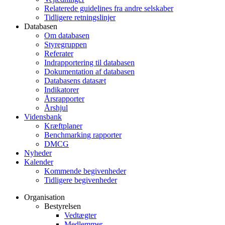
Relaterede guidelines fra andre selskaber
Tidligere retningslinjer
Databasen
Om databasen
Styregruppen
Referater
Indrapportering til databasen
Dokumentation af databasen
Databasens datasæt
Indikatorer
Årsrapporter
Årshjul
Vidensbank
Kræftplaner
Benchmarking rapporter
DMCG
Nyheder
Kalender
Kommende begivenheder
Tidligere begivenheder
Organisation
Bestyrelsen
Vedtægter
Medlemmer