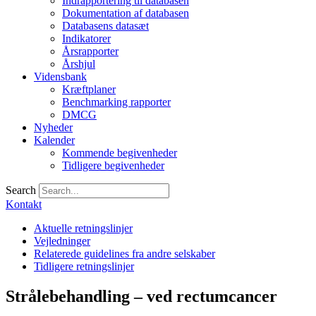
Indrapportering til databasen
Dokumentation af databasen
Databasens datasæt
Indikatorer
Årsrapporter
Årshjul
Vidensbank
Kræftplaner
Benchmarking rapporter
DMCG
Nyheder
Kalender
Kommende begivenheder
Tidligere begivenheder
Search
Kontakt
Aktuelle retningslinjer
Vejledninger
Relaterede guidelines fra andre selskaber
Tidligere retningslinjer
Strålebehandling – ved rectumcancer