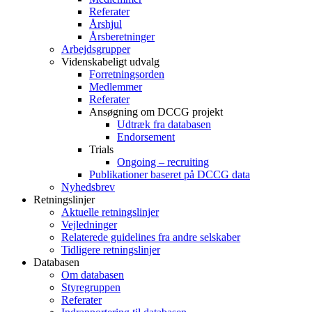
Referater
Årshjul
Årsberetninger
Arbejdsgrupper
Videnskabeligt udvalg
Forretningsorden
Medlemmer
Referater
Ansøgning om DCCG projekt
Udtræk fra databasen
Endorsement
Trials
Ongoing – recruiting
Publikationer baseret på DCCG data
Nyhedsbrev
Retningslinjer
Aktuelle retningslinjer
Vejledninger
Relaterede guidelines fra andre selskaber
Tidligere retningslinjer
Databasen
Om databasen
Styregruppen
Referater