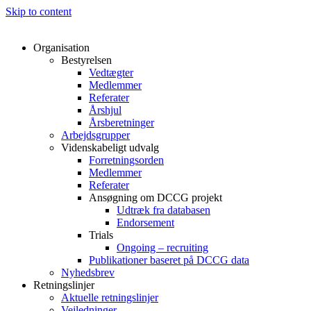
Skip to content
Organisation
Bestyrelsen
Vedtægter
Medlemmer
Referater
Årshjul
Årsberetninger
Arbejdsgrupper
Videnskabeligt udvalg
Forretningsorden
Medlemmer
Referater
Ansøgning om DCCG projekt
Udtræk fra databasen
Endorsement
Trials
Ongoing – recruiting
Publikationer baseret på DCCG data
Nyhedsbrev
Retningslinjer
Aktuelle retningslinjer
Vejledninger