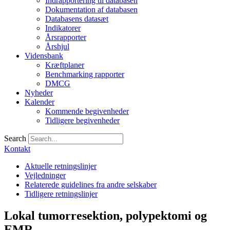
Indrapportering til databasen
Dokumentation af databasen
Databasens datasæt
Indikatorer
Årsrapporter
Årshjul
Vidensbank
Kræftplaner
Benchmarking rapporter
DMCG
Nyheder
Kalender
Kommende begivenheder
Tidligere begivenheder
Search
Kontakt
Aktuelle retningslinjer
Vejledninger
Relaterede guidelines fra andre selskaber
Tidligere retningslinjer
Lokal tumorresektion, polypektomi og
EMR