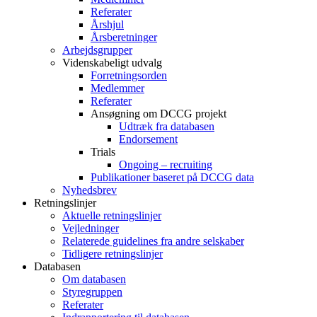
Referater
Årshjul
Årsberetninger
Arbejdsgrupper
Videnskabeligt udvalg
Forretningsorden
Medlemmer
Referater
Ansøgning om DCCG projekt
Udtræk fra databasen
Endorsement
Trials
Ongoing – recruiting
Publikationer baseret på DCCG data
Nyhedsbrev
Retningslinjer
Aktuelle retningslinjer
Vejledninger
Relaterede guidelines fra andre selskaber
Tidligere retningslinjer
Databasen
Om databasen
Styregruppen
Referater