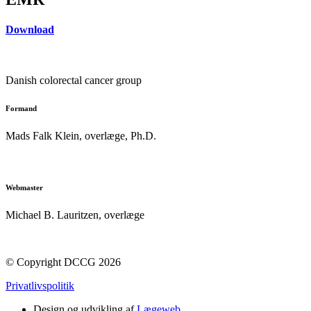
Download
Danish colorectal cancer group
Formand
Mads Falk Klein, o
verlæge, Ph.D.
formand@dccg.dk
Webmaster
Michael B. Lauritzen, overlæge
webmaster@dccg.dk
© Copyright DCCG 2026
Privatlivspolitik
Design og udvikling af
Lægeweb