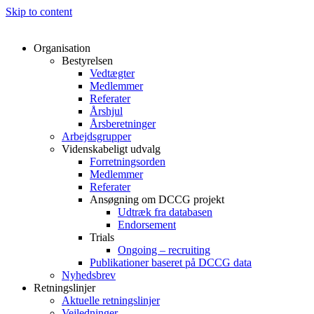
Skip to content
Organisation
Bestyrelsen
Vedtægter
Medlemmer
Referater
Årshjul
Årsberetninger
Arbejdsgrupper
Videnskabeligt udvalg
Forretningsorden
Medlemmer
Referater
Ansøgning om DCCG projekt
Udtræk fra databasen
Endorsement
Trials
Ongoing – recruiting
Publikationer baseret på DCCG data
Nyhedsbrev
Retningslinjer
Aktuelle retningslinjer
Vejledninger