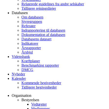
Relaterede guidelines fra andre selskaber
Tidligere retningslinjer
Databasen
Om databasen
Styregruppen
Referater
Indrapportering til databasen
Dokumentation af databasen
Databasens datasæt
Indikatorer
Årsrapporter
Årshjul
Vidensbank
Kræftplaner
Benchmarking rapporter
DMCG
Nyheder
Kalender
Kommende begivenheder
Tidligere begivenheder
Organisation
Bestyrelsen
Vedtægter
Medlemmer