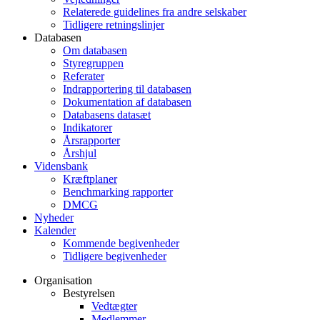
Relaterede guidelines fra andre selskaber
Tidligere retningslinjer
Databasen
Om databasen
Styregruppen
Referater
Indrapportering til databasen
Dokumentation af databasen
Databasens datasæt
Indikatorer
Årsrapporter
Årshjul
Vidensbank
Kræftplaner
Benchmarking rapporter
DMCG
Nyheder
Kalender
Kommende begivenheder
Tidligere begivenheder
Organisation
Bestyrelsen
Vedtægter
Medlemmer