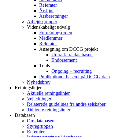
Referater
Årshjul
Årsberetninger
Arbejdsgrupper
Videnskabeligt udvalg
Forretningsorden
Medlemmer
Referater
Ansøgning om DCCG projekt
Udtræk fra databasen
Endorsement
Trials
Ongoing – recruiting
Publikationer baseret på DCCG data
Nyhedsbrev
Retningslinjer
Aktuelle retningslinjer
Vejledninger
Relaterede guidelines fra andre selskaber
Tidligere retningslinjer
Databasen
Om databasen
Styregruppen
Referater