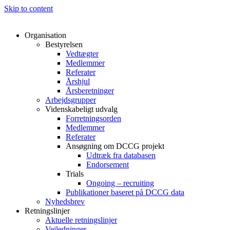
Skip to content
Organisation
Bestyrelsen
Vedtægter
Medlemmer
Referater
Årshjul
Årsberetninger
Arbejdsgrupper
Videnskabeligt udvalg
Forretningsorden
Medlemmer
Referater
Ansøgning om DCCG projekt
Udtræk fra databasen
Endorsement
Trials
Ongoing – recruiting
Publikationer baseret på DCCG data
Nyhedsbrev
Retningslinjer
Aktuelle retningslinjer
Vejledninger