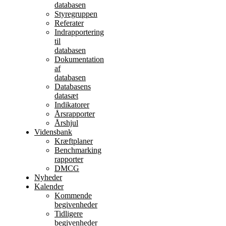
databasen
Styregruppen
Referater
Indrapportering
til
databasen
Dokumentation
af
databasen
Databasens
datasæt
Indikatorer
Årsrapporter
Årshjul
Vidensbank
Kræftplaner
Benchmarking
rapporter
DMCG
Nyheder
Kalender
Kommende
begivenheder
Tidligere
begivenheder