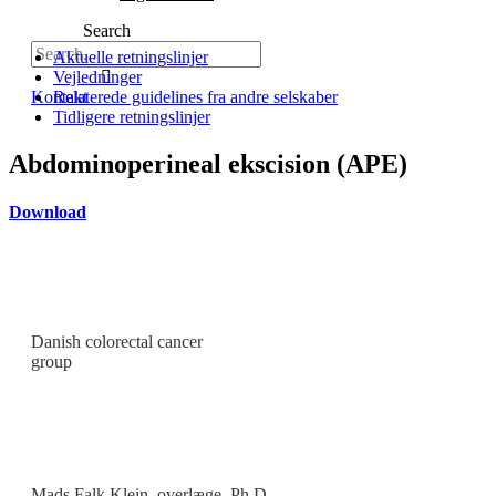
Search
Aktuelle retningslinjer
Vejledninger
Kontakt
Relaterede guidelines fra andre selskaber
Tidligere retningslinjer
Abdominoperineal ekscision (APE)
Download
Danish colorectal cancer
group
Formand
Mads Falk Klein, o
verlæge, Ph.D.