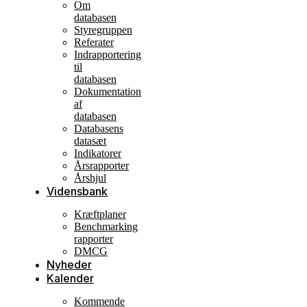
Om
databasen
Styregruppen
Referater
Indrapportering
til
databasen
Dokumentation
af
databasen
Databasens
datasæt
Indikatorer
Årsrapporter
Årshjul
Vidensbank
Kræftplaner
Benchmarking
rapporter
DMCG
Nyheder
Kalender
Kommende