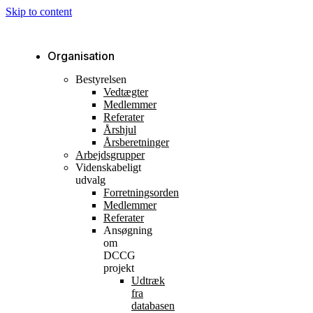
Skip to content
Organisation
Bestyrelsen
Vedtægter
Medlemmer
Referater
Årshjul
Årsberetninger
Arbejdsgrupper
Videnskabeligt
udvalg
Forretningsorden
Medlemmer
Referater
Ansøgning
om
DCCG
projekt
Udtræk
fra
databasen