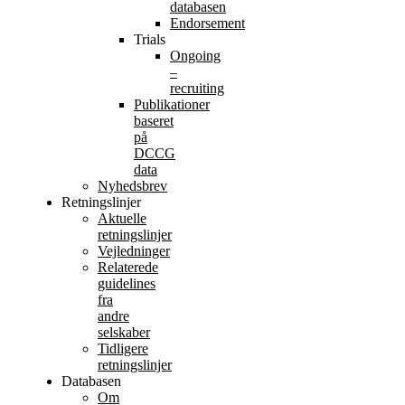
databasen
Endorsement
Trials
Ongoing
–
recruiting
Publikationer
baseret
på
DCCG
data
Nyhedsbrev
Retningslinjer
Aktuelle
retningslinjer
Vejledninger
Relaterede
guidelines
fra
andre
selskaber
Tidligere
retningslinjer
Databasen
Om