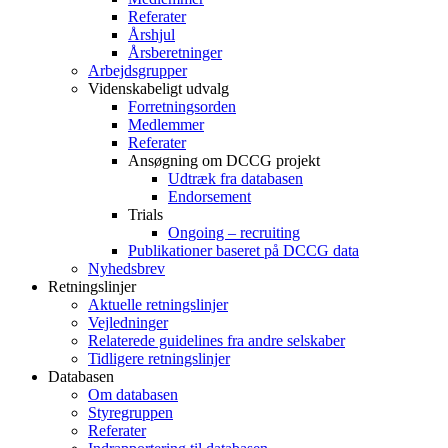
Referater
Årshjul
Årsberetninger
Arbejdsgrupper
Videnskabeligt udvalg
Forretningsorden
Medlemmer
Referater
Ansøgning om DCCG projekt
Udtræk fra databasen
Endorsement
Trials
Ongoing – recruiting
Publikationer baseret på DCCG data
Nyhedsbrev
Retningslinjer
Aktuelle retningslinjer
Vejledninger
Relaterede guidelines fra andre selskaber
Tidligere retningslinjer
Databasen
Om databasen
Styregruppen
Referater