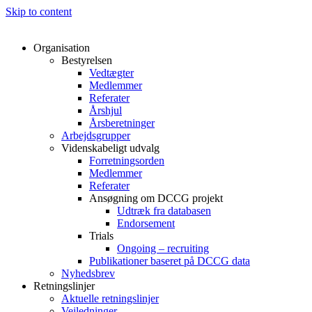
Skip to content
Organisation
Bestyrelsen
Vedtægter
Medlemmer
Referater
Årshjul
Årsberetninger
Arbejdsgrupper
Videnskabeligt udvalg
Forretningsorden
Medlemmer
Referater
Ansøgning om DCCG projekt
Udtræk fra databasen
Endorsement
Trials
Ongoing – recruiting
Publikationer baseret på DCCG data
Nyhedsbrev
Retningslinjer
Aktuelle retningslinjer
Vejledninger