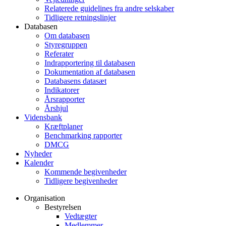
Relaterede guidelines fra andre selskaber
Tidligere retningslinjer
Databasen
Om databasen
Styregruppen
Referater
Indrapportering til databasen
Dokumentation af databasen
Databasens datasæt
Indikatorer
Årsrapporter
Årshjul
Vidensbank
Kræftplaner
Benchmarking rapporter
DMCG
Nyheder
Kalender
Kommende begivenheder
Tidligere begivenheder
Organisation
Bestyrelsen
Vedtægter
Medlemmer