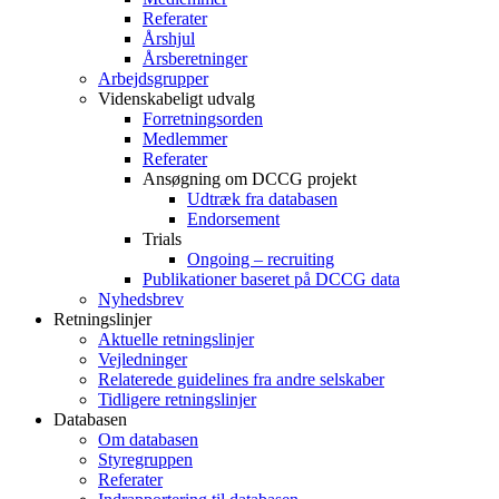
Referater
Årshjul
Årsberetninger
Arbejdsgrupper
Videnskabeligt udvalg
Forretningsorden
Medlemmer
Referater
Ansøgning om DCCG projekt
Udtræk fra databasen
Endorsement
Trials
Ongoing – recruiting
Publikationer baseret på DCCG data
Nyhedsbrev
Retningslinjer
Aktuelle retningslinjer
Vejledninger
Relaterede guidelines fra andre selskaber
Tidligere retningslinjer
Databasen
Om databasen
Styregruppen
Referater