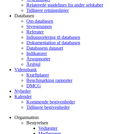
Relaterede guidelines fra andre selskaber
Tidligere retningslinjer
Databasen
Om databasen
Styregruppen
Referater
Indrapportering til databasen
Dokumentation af databasen
Databasens datasæt
Indikatorer
Årsrapporter
Årshjul
Vidensbank
Kræftplaner
Benchmarking rapporter
DMCG
Nyheder
Kalender
Kommende begivenheder
Tidligere begivenheder
Organisation
Bestyrelsen
Vedtægter
Medlemmer