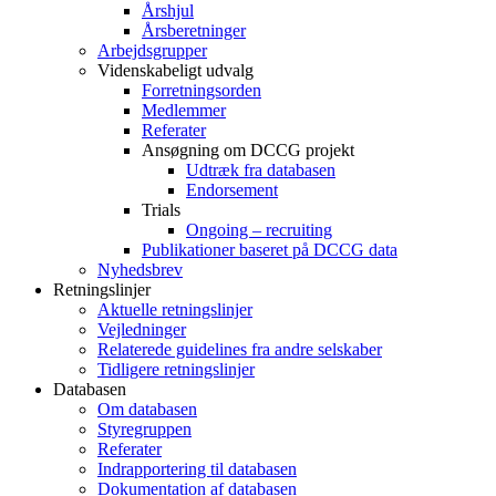
Årshjul
Årsberetninger
Arbejdsgrupper
Videnskabeligt udvalg
Forretningsorden
Medlemmer
Referater
Ansøgning om DCCG projekt
Udtræk fra databasen
Endorsement
Trials
Ongoing – recruiting
Publikationer baseret på DCCG data
Nyhedsbrev
Retningslinjer
Aktuelle retningslinjer
Vejledninger
Relaterede guidelines fra andre selskaber
Tidligere retningslinjer
Databasen
Om databasen
Styregruppen
Referater
Indrapportering til databasen
Dokumentation af databasen