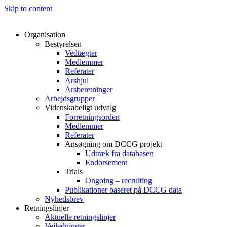
Skip to content
Organisation
Bestyrelsen
Vedtægter
Medlemmer
Referater
Årshjul
Årsberetninger
Arbejdsgrupper
Videnskabeligt udvalg
Forretningsorden
Medlemmer
Referater
Ansøgning om DCCG projekt
Udtræk fra databasen
Endorsement
Trials
Ongoing – recruiting
Publikationer baseret på DCCG data
Nyhedsbrev
Retningslinjer
Aktuelle retningslinjer
Vejledninger