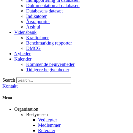
Indrapportering til databasen
Dokumentation af databasen
Databasens datasæt
Indikatorer
Årsrapporter
Årshjul
Vidensbank
Kræftplaner
Benchmarking rapporter
DMCG
Nyheder
Kalender
Kommende begivenheder
Tidligere begivenheder
Search
Kontakt
Menu
Organisation
Bestyrelsen
Vedtægter
Medlemmer
Referater