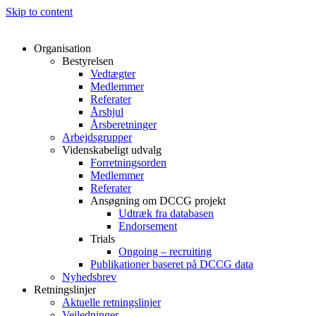
Skip to content
Organisation
Bestyrelsen
Vedtægter
Medlemmer
Referater
Årshjul
Årsberetninger
Arbejdsgrupper
Videnskabeligt udvalg
Forretningsorden
Medlemmer
Referater
Ansøgning om DCCG projekt
Udtræk fra databasen
Endorsement
Trials
Ongoing – recruiting
Publikationer baseret på DCCG data
Nyhedsbrev
Retningslinjer
Aktuelle retningslinjer
Vejledninger