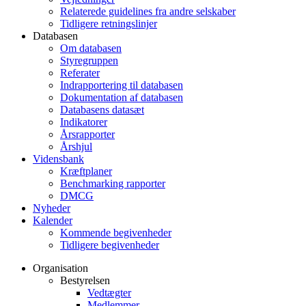
Relaterede guidelines fra andre selskaber
Tidligere retningslinjer
Databasen
Om databasen
Styregruppen
Referater
Indrapportering til databasen
Dokumentation af databasen
Databasens datasæt
Indikatorer
Årsrapporter
Årshjul
Vidensbank
Kræftplaner
Benchmarking rapporter
DMCG
Nyheder
Kalender
Kommende begivenheder
Tidligere begivenheder
Organisation
Bestyrelsen
Vedtægter
Medlemmer