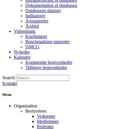
Indrapportering til databasen
Dokumentation af databasen
Databasens datasæt
Indikatorer
Årsrapporter
Årshjul
Vidensbank
Kræftplaner
Benchmarking rapporter
DMCG
Nyheder
Kalender
Kommende begivenheder
Tidligere begivenheder
Search
Kontakt
Menu
Organisation
Bestyrelsen
Vedtægter
Medlemmer
Referater