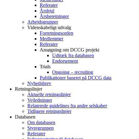
Referater
Årshjul
Årsberetninger
Arbejdsgrupper
Videnskabeligt udvalg
Forretningsorden
Medlemmer
Referater
Ansøgning om DCCG projekt
Udtræk fra databasen
Endorsement
Trials
Ongoing – recruiting
Publikationer baseret på DCCG data
Nyhedsbrev
Retningslinjer
Aktuelle retningslinjer
Vejledninger
Relaterede guidelines fra andre selskaber
Tidligere retningslinjer
Databasen
Om databasen
Styregruppen
Referater