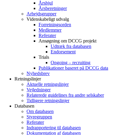
Årshjul
Årsberetninger
Arbejdsgrupper
Videnskabeligt udvalg
Forretningsorden
Medlemmer
Referater
Ansøgning om DCCG projekt
Udtræk fra databasen
Endorsement
Trials
Ongoing – recruiting
Publikationer baseret på DCCG data
Nyhedsbrev
Retningslinjer
Aktuelle retningslinjer
Vejledninger
Relaterede guidelines fra andre selskaber
Tidligere retningslinjer
Databasen
Om databasen
Styregruppen
Referater
Indrapportering til databasen
Dokumentation af databasen