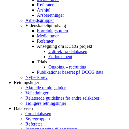
Referater
Årshjul
Årsberetninger
Arbejdsgrupper
Videnskabeligt udvalg
Forretningsorden
Medlemmer
Referater
Ansøgning om DCCG projekt
Udtræk fra databasen
Endorsement
Trials
Ongoing – recruiting
Publikationer baseret på DCCG data
Nyhedsbrev
Retningslinjer
Aktuelle retningslinjer
Vejledninger
Relaterede guidelines fra andre selskaber
Tidligere retningslinjer
Databasen
Om databasen
Styregruppen
Referater