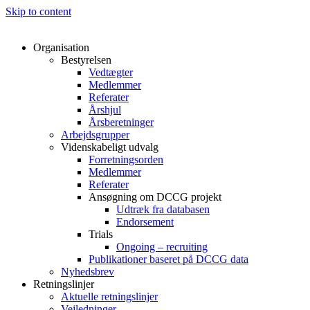
Skip to content
Organisation
Bestyrelsen
Vedtægter
Medlemmer
Referater
Årshjul
Årsberetninger
Arbejdsgrupper
Videnskabeligt udvalg
Forretningsorden
Medlemmer
Referater
Ansøgning om DCCG projekt
Udtræk fra databasen
Endorsement
Trials
Ongoing – recruiting
Publikationer baseret på DCCG data
Nyhedsbrev
Retningslinjer
Aktuelle retningslinjer
Vejledninger