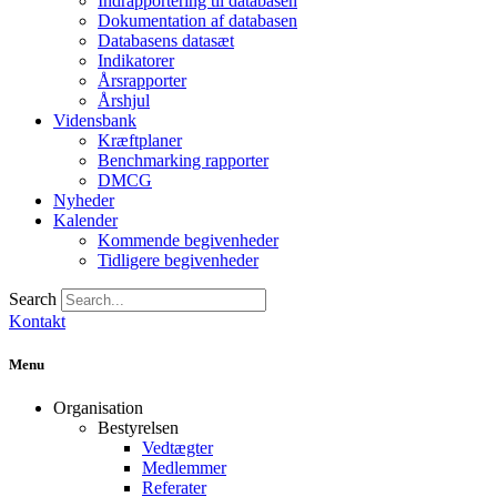
Indrapportering til databasen
Dokumentation af databasen
Databasens datasæt
Indikatorer
Årsrapporter
Årshjul
Vidensbank
Kræftplaner
Benchmarking rapporter
DMCG
Nyheder
Kalender
Kommende begivenheder
Tidligere begivenheder
Search
Kontakt
Menu
Organisation
Bestyrelsen
Vedtægter
Medlemmer
Referater