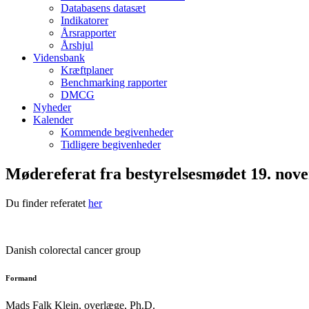
Databasens datasæt
Indikatorer
Årsrapporter
Årshjul
Vidensbank
Kræftplaner
Benchmarking rapporter
DMCG
Nyheder
Kalender
Kommende begivenheder
Tidligere begivenheder
Mødereferat fra bestyrelsesmødet 19. nove
Du finder referatet
her
Danish colorectal cancer group
Formand
Mads Falk Klein, o
verlæge, Ph.D.