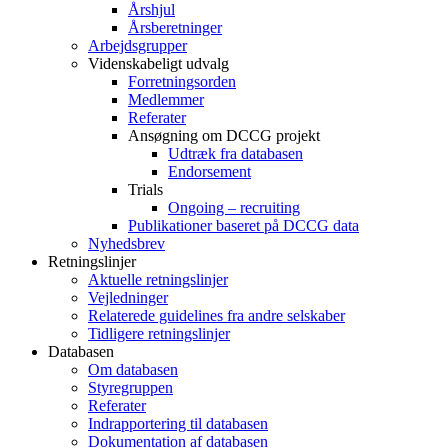
Årshjul
Årsberetninger
Arbejdsgrupper
Videnskabeligt udvalg
Forretningsorden
Medlemmer
Referater
Ansøgning om DCCG projekt
Udtræk fra databasen
Endorsement
Trials
Ongoing – recruiting
Publikationer baseret på DCCG data
Nyhedsbrev
Retningslinjer
Aktuelle retningslinjer
Vejledninger
Relaterede guidelines fra andre selskaber
Tidligere retningslinjer
Databasen
Om databasen
Styregruppen
Referater
Indrapportering til databasen
Dokumentation af databasen