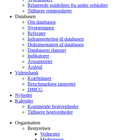
Relaterede guidelines fra andre selskaber
Tidligere retningslinjer
Databasen
Om databasen
Styregruppen
Referater
Indrapportering til databasen
Dokumentation af databasen
Databasens datasæt
Indikatorer
Årsrapporter
Årshjul
Vidensbank
Kræftplaner
Benchmarking rapporter
DMCG
Nyheder
Kalender
Kommende begivenheder
Tidligere begivenheder
Organisation
Bestyrelsen
Vedtægter
Medlemmer