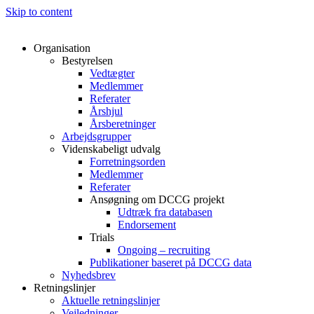
Skip to content
Organisation
Bestyrelsen
Vedtægter
Medlemmer
Referater
Årshjul
Årsberetninger
Arbejdsgrupper
Videnskabeligt udvalg
Forretningsorden
Medlemmer
Referater
Ansøgning om DCCG projekt
Udtræk fra databasen
Endorsement
Trials
Ongoing – recruiting
Publikationer baseret på DCCG data
Nyhedsbrev
Retningslinjer
Aktuelle retningslinjer
Vejledninger