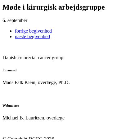
Møde i kirurgisk arbejdsgruppe
6. september
forrige
begivenhed
næste
begivenhed
Danish colorectal cancer group
Formand
Mads Falk Klein, o
verlæge, Ph.D.
formand@dccg.dk
Webmaster
Michael B. Lauritzen, overlæge
webmaster@dccg.dk
© Copyright DCCG 2026