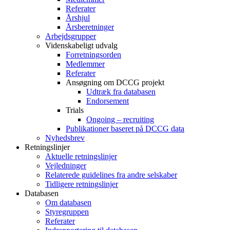
Referater
Årshjul
Årsberetninger
Arbejdsgrupper
Videnskabeligt udvalg
Forretningsorden
Medlemmer
Referater
Ansøgning om DCCG projekt
Udtræk fra databasen
Endorsement
Trials
Ongoing – recruiting
Publikationer baseret på DCCG data
Nyhedsbrev
Retningslinjer
Aktuelle retningslinjer
Vejledninger
Relaterede guidelines fra andre selskaber
Tidligere retningslinjer
Databasen
Om databasen
Styregruppen
Referater