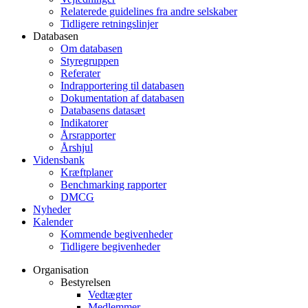
Relaterede guidelines fra andre selskaber
Tidligere retningslinjer
Databasen
Om databasen
Styregruppen
Referater
Indrapportering til databasen
Dokumentation af databasen
Databasens datasæt
Indikatorer
Årsrapporter
Årshjul
Vidensbank
Kræftplaner
Benchmarking rapporter
DMCG
Nyheder
Kalender
Kommende begivenheder
Tidligere begivenheder
Organisation
Bestyrelsen
Vedtægter
Medlemmer